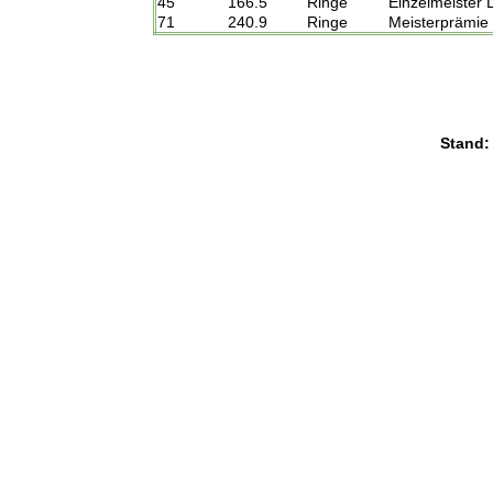
45
166.5
Ringe
Einzelmeister
71
240.9
Ringe
Meisterprämie
Stand: 