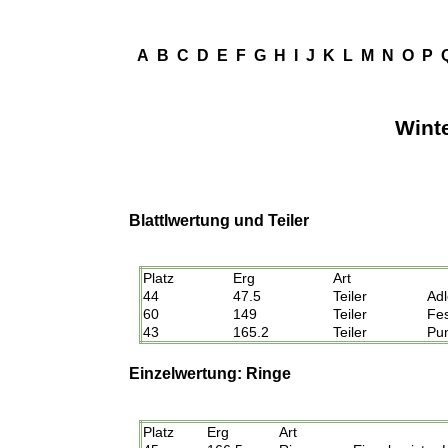
A
B
C
D
E
F
G
H
I
J
K
L
M
N
O
P
Winte
Blattlwertung und Teiler
Platz
Erg
Art
44
47.5
Teiler
Adl
60
149
Teiler
Fes
43
165.2
Teiler
Pu
Einzelwertung: Ringe
Platz
Erg
Art