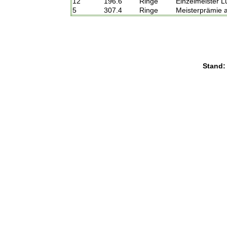
12
196.6
Ringe
Einzelmeister 
5
307.4
Ringe
Meisterprämie a
Stand: 