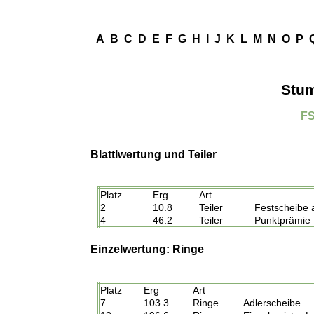
A
B
C
D
E
F
G
H
I
J
K
L
M
N
O
P
Stum
FS
Blattlwertung und Teiler
Platz
Erg
Art
2
10.8
Teiler
Festscheibe 
4
46.2
Teiler
Punktprämie 
Einzelwertung: Ringe
Platz
Erg
Art
7
103.3
Ringe
Adlerscheibe