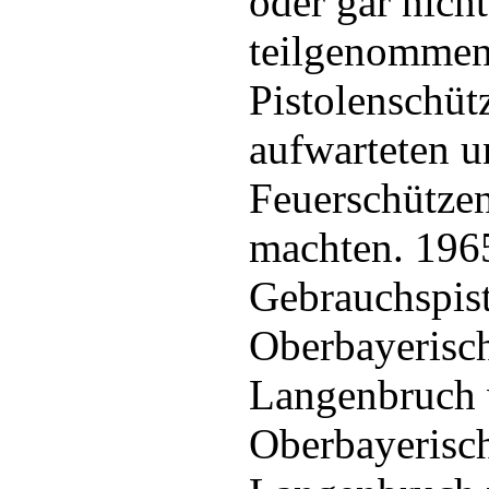
oder gar nicht
teilgenommen
Pistolenschüt
aufwarteten u
Feuerschütze
machten. 1965
Gebrauchspist
Oberbayerisch
Langenbruch w
Oberbayerisch