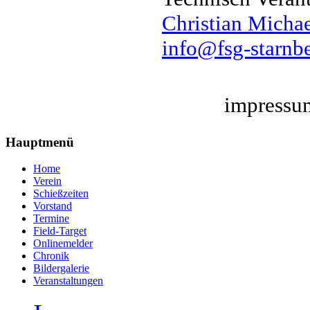
Christian Micha
info@fsg-starnb
impressu
Hauptmenü
Home
Verein
Schießzeiten
Vorstand
Termine
Field-Target
Onlinemelder
Chronik
Bildergalerie
Veranstaltungen