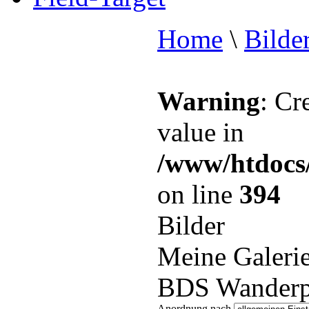
Home
\
Bilde
Warning
: Cr
value in
/www/htdocs
on line
394
Bilder
Meine Galeri
BDS Wanderp
Anordnung nach