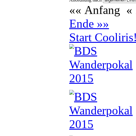
«« Anfang
«
Ende »»
Start Cooliris