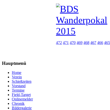
472
471
470
469
468
467
466
465
Hauptmenü
Home
Verein
Schießzeiten
Vorstand
Termine
Field-Target
Onlinemelder
Chronik
Bildergalerie